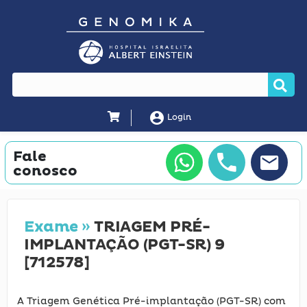
account_circle
Login
Fale
conosco
Exame »
TRIAGEM PRÉ-
IMPLANTAÇÃO (PGT-SR) 9
[712578]
A Triagem Genética Pré-implantação (PGT-SR) com