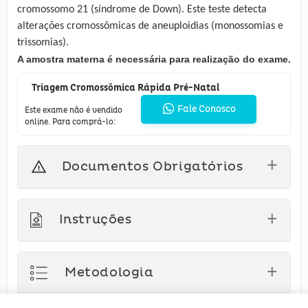
cromossomo 21 (síndrome de Down). Este teste detecta
alterações cromossômicas de aneuploidias (monossomias e
trissomias).
A amostra materna é necessária para realização do exame.
Triagem Cromossômica Rápida Pré-Natal
Fale Conosco
Este exame não é vendido
online. Para comprá-lo:
Documentos Obrigatórios
Instruções
Exigência
Metodologia
Materiais
Conservantes